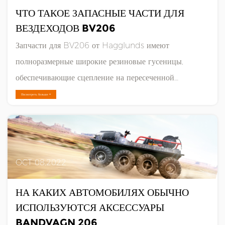
ЧТО ТАКОЕ ЗАПАСНЫЕ ЧАСТИ ДЛЯ
ВЕЗДЕХОДОВ BV206
Запчасти для BV206 от Hagglunds имеют
полноразмерные широкие резиновые гусеницы,
обеспечивающие сцепление на пересеченной
местности. Эти автомобили имеют грузоподъемность
Посмотреть больше +
две тонны и четыре тысячи фунтов, что делает их
отличным выбором для транспортных нужд. Кроме
того, автомобиль является амфиб......
OCT 08,2022
НА КАКИХ АВТОМОБИЛЯХ ОБЫЧНО
ИСПОЛЬЗУЮТСЯ АКСЕССУАРЫ
BANDVAGN 206