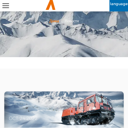
language
Дома
/
Новости
OCT 24,2022