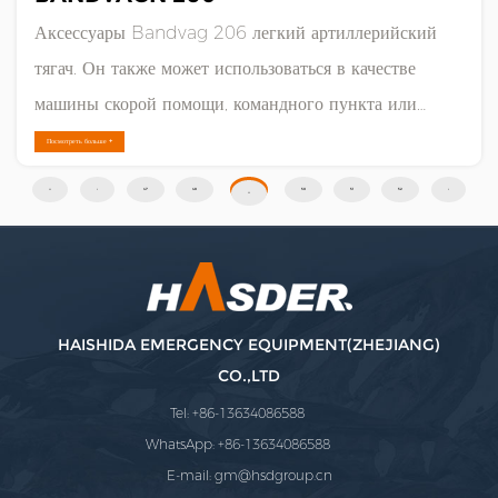
Аксессуары Bandvag 206 легкий артиллерийский
тягач. Он также может использоваться в качестве
машины скорой помощи, командного пункта или
носителя оружия. В зависимости от назначения он
Посмотреть больше +
часто оснащается различными аксессуарами, например,
‹‹
‹
47
48
49
50
51
52
›
››
вращающимся кольцом крепления для винтовки
Browning M2. В ......
HAISHIDA EMERGENCY EQUIPMENT(ZHEJIANG)
CO.,LTD
Tel: +86-13634086588
WhatsApp: +86-13634086588
E-mail:
gm@hsdgroup.cn