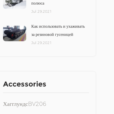
полюса
Jul 29,2021
Как использовать и ухаживать
за резиновой гусеницей
Jul 29,2021
Accessories
ХагглундсBV206