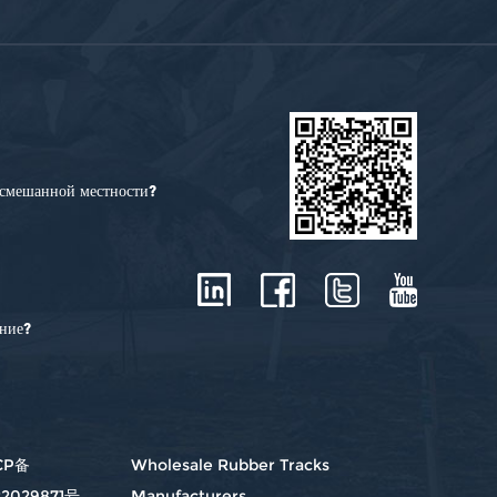
смешанной местности?
ение?
CP备
Wholesale Rubber Tracks
22029871号
Manufacturers