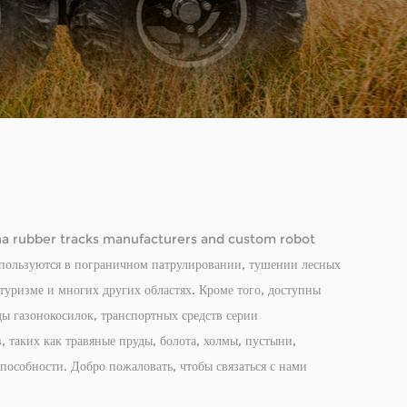
a rubber tracks manufacturers
and
custom robot
используются в пограничном патрулировании, тушении лесных
туризме и многих других областях. Кроме того, доступны
иды газонокосилок, транспортных средств серии
 таких как травяные пруды, болота, холмы, пустыни,
особности. Добро пожаловать, чтобы связаться с нами