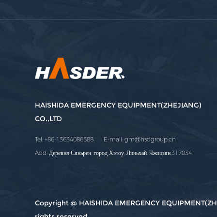
HAISHIDA EMERGENCY EQUIPMENT(ZHEJIANG)
CO.,LTD
Tel: +86-13634086588 E-mail:
gm@hsdgroup.cn
Add: Деревня Сяньрен, город Хэтоу, Линьхай, Чжэцзян,317034.
Copyright @ HAISHIDA EMERGENCY EQUIPMENT(ZHEJ
rights reserved.