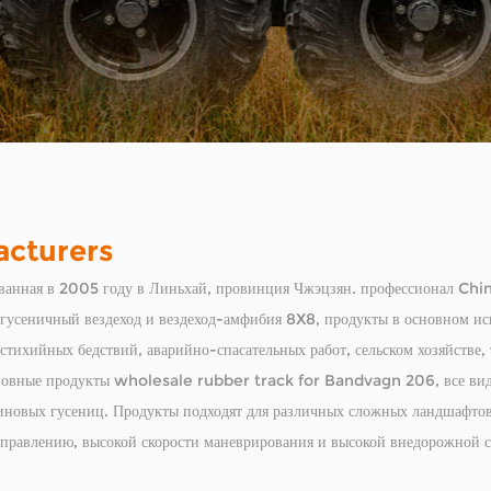
acturers
ная в 2005 году в Линьхай, провинция Чжэцзян. профессионал
Chin
ли: гусеничный вездеход и вездеход-амфибия 8X8, продукты в основном 
тихийных бедствий, аварийно-спасательных работ, сельском хозяйстве, 
новные продукты
wholesale rubber track for Bandvagn 206
, все в
иновых гусениц. Продукты подходят для различных сложных ландшафтов,
управлению, высокой скорости маневрирования и высокой внедорожной сп