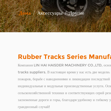
Дома
/
Аксессуары
/
Другие
Rubber Tracks Series Manuf
Компания LIN HAI HAISDER MACHINERY CO.,LTD, основан
tracks suppliers
. В настоящее время у нас есть две моде
пожаров, борьбе с наводнениями и ликвидации последствий с
индивидуальные и модульные производственные услуги. Ос
сельскохозяйственной техники и соответствующих серий рез
заснеженные дороги и горы, благодаря удобному и гибкому 
грандиозный случай!