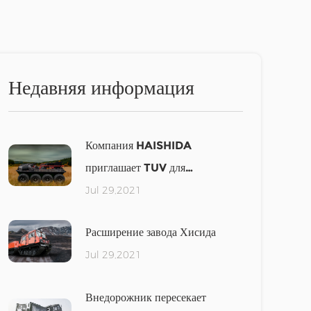
Недавняя информация
Компания HAISHIDA
приглашает TUV для
проведения сертификации
Jul 29,2021
Расширение завода Хисида
Jul 29,2021
Внедорожник пересекает