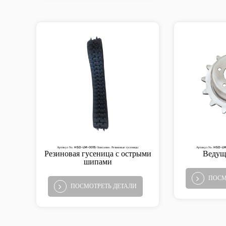
Артикул №: HSD-LM-001S Описание: Резиновые гусеницы
Артикул №: HSD-LM-
Резиновая гусеница с острыми
Ведуща
шипами
ПОСМ
ПОСМОТРЕТЬ ДЕТАЛИ