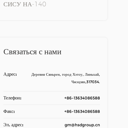
СИСУ НА-140
Связаться с нами
Адрес:
Деревня Сяньрен, город Хэтоу, Линьхай,
Чжэцзян,317034.
Телефон:
+86-13634086588
Факс:
+86-13634086588
Эл. адрес:
gm@hsdgroup.cn